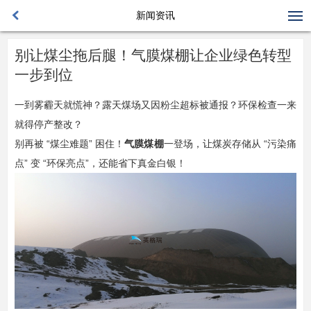
新闻资讯
别让煤尘拖后腿！气膜煤棚让企业绿色转型
一步到位
一到雾霾天就慌神？露天煤场又因粉尘超标被通报？环保检查一来
就得停产整改？​
别再被 “煤尘难题” 困住！
气膜煤棚
一登场，让煤炭存储从 “污染痛
点” 变 “环保亮点”，还能省下真金白银！​