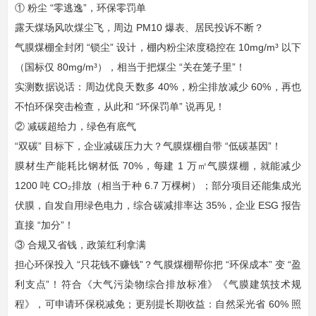
① 粉尘 “零逃逸”，环保零罚单​
露天煤场风吹煤尘飞，周边 PM10 爆表、居民投诉不断？​
气膜煤棚全封闭 “锁尘” 设计，棚内粉尘浓度稳控在 10mg/m³ 以下
（国标仅 80mg/m³），相当于把煤尘 “关在笼子里”！​
实测数据说话：周边优良天数多 40%，粉尘排放减少 60%，再也
不怕环保突击检查，从此和 “环保罚单” 说再见！​
② 减碳超给力，绿色有底气​
“双碳” 目标下，企业减碳压力大？气膜煤棚自带 “低碳基因”！​
膜材生产能耗比钢材低 70%，每建 1 万㎡气膜煤棚，就能减少
1200 吨 CO₂排放（相当于种 6.7 万棵树）；部分项目还能集成光
伏膜，自发自用绿色电力，综合碳减排率达 35%，企业 ESG 报告
直接 “加分”！​
③ 合规又省钱，政策红利拿满​
担心环保投入 “只花钱不赚钱”？气膜煤棚帮你把 “环保成本” 变 “盈
利支点”！​符合《大气污染物综合排放标准》《气膜建筑技术规
程》，可申请环保税减免；​更别提长期收益：自然采光省 60% 照