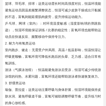
篮球、羽毛球、排球：这类运动需长时间高强度对抗，恒温环境能
避免运动员因温差频繁调整状态，恒湿可减少皮肤干燥或出汗黏腻
的不适，富氧则能延缓肌肉疲劳，提升持续运动能力。
乒乓球、网球（室内）：对环境湿度敏感（湿度影响球的弹跳轨
迹），恒湿环境能保证训练 / 比赛的稳定性；富氧环境也能帮助运
动员在快速反应、频繁移动中保持专注力。
2. 耐力与有氧类运动
室内跑步、健走：无需受户外风雨、高温 / 低温影响，恒温恒湿让
呼吸更顺畅，富氧环境可降低长跑后的头晕、乏力感，适合日常有
氧训练。
游泳（气膜泳池馆）：恒温能避免游泳后受凉，恒湿可减少传统游
泳馆的闷热、水雾问题，富氧环境还能帮助游泳者快速恢复体力。
3. 舒缓类运动
瑜伽、普拉提：这类运动注重呼吸与身体舒展，恒湿环境能保持皮
肤水润、避免呼吸道干燥，富氧可辅助调整呼吸节奏，提升练习时
的身心放松感。