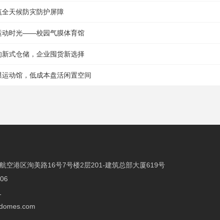
筑全天候防灾防护屏障
运动时光——校园气膜体育馆
的新式仓储，企业囤货新选择
膜运动馆，低成本盘活闲置空间
空港区洵美路16号7号楼2层201-建筑总部大厦619号
906
1
adomes.com