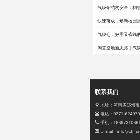
气膜馆结构安全：构
快速落成，焕新校园
气膜仓：好用又省钱
闲置空地新思路｜气
联系我们
地址：河南省郑州市航
电话：
0371-62497
手机：
1869731066
E-mail：
info@chin