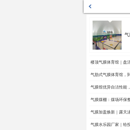
气
楼顶气膜体育馆｜盘
气肋式气膜体育馆，
气膜馆优异自洁性能
气膜煤棚：煤场环保
气膜加盖焕新｜露天
气膜水乐园厂家｜给